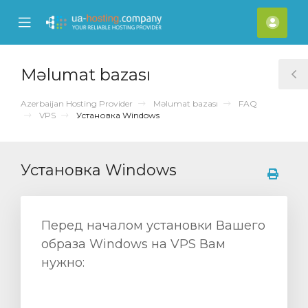
se
Mobile
Hes
ile
Menu
nu
Məlumat bazası
T
S
Azerbaijan Hosting Provider
Məlumat bazası
FAQ
VPS
Установка Windows
Установка Windows
Перед началом установки Вашего
образа Windows на VPS Вам
нужно: