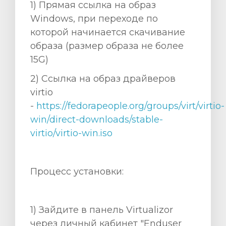
1) Прямая ссылка на образ
Windows, при переходе по
которой начинается скачивание
образа (размер образа не более
15G)
t
2) Ccылка на образ драйверов
virtio
-
https://fedorapeople.org/groups/virt/virtio-
win/direct-downloads/stable-
virtio/virtio-win.iso
Процесс установки:
1) Зайдите в панель Virtualizor
через личный кабинет "Enduser