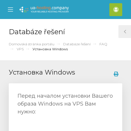
se
Mobile
Účet
ile
Menu
nu
Databáze řešení
T
S
Domovská stránka portálu
Databáze řešení
FAQ
VPS
Установка Windows
Установка Windows
Перед началом установки Вашего
образа Windows на VPS Вам
нужно: