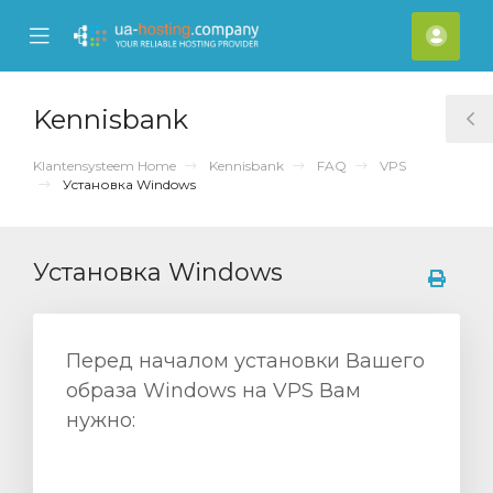
se
Mobile
Reke
ile
Menu
nu
Kennisbank
T
S
Klantensysteem Home
Kennisbank
FAQ
VPS
Установка Windows
Установка Windows
Перед началом установки Вашего
образа Windows на VPS Вам
нужно: