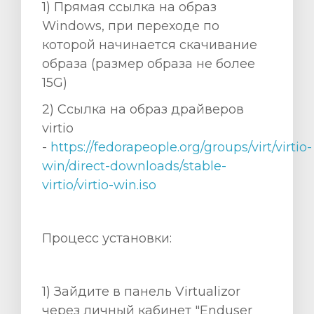
1) Прямая ссылка на образ
Windows, при переходе по
которой начинается скачивание
образа (размер образа не более
15G)
wagen
2) Ccылка на образ драйверов
n
virtio
-
https://fedorapeople.org/groups/virt/virtio-
win/direct-downloads/stable-
virtio/virtio-win.iso
Процесс установки:
1) Зайдите в панель Virtualizor
через личный кабинет "Enduser