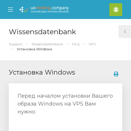
se
Mobile
Kont
ile
Menu
nu
Wissensdatenbank
T
S
Support
Wissensdatenbank
FAQ
VPS
Установка Windows
Установка Windows
Перед началом установки Вашего
образа Windows на VPS Вам
нужно: