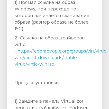
1) Прямая ссылка на образ
Windows, при переходе по
которой начинается скачивание
образа (размер образа не более
15G)
orb
2) Ccылка на образ драйверов
n
virtio
-
https://fedorapeople.org/groups/virt/virtio-
win/direct-downloads/stable-
virtio/virtio-win.iso
Процесс установки:
1) Зайдите в панель Virtualizor
через личный кабинет "Enduser