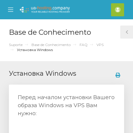
se
Mobile
Cont
ile
Menu
nu
Base de Conhecimento
T
S
Suporte
Base de Conhecimento
FAQ
VPS
Установка Windows
Установка Windows
Перед началом установки Вашего
образа Windows на VPS Вам
нужно: