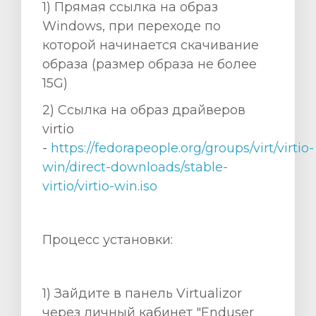
1) Прямая ссылка на образ
Windows, при переходе по
которой начинается скачивание
образа (размер образа не более
15G)
2) Ccылка на образ драйверов
o
virtio
-
https://fedorapeople.org/groups/virt/virtio-
win/direct-downloads/stable-
virtio/virtio-win.iso
Процесс установки:
1) Зайдите в панель Virtualizor
через личный кабинет "Enduser