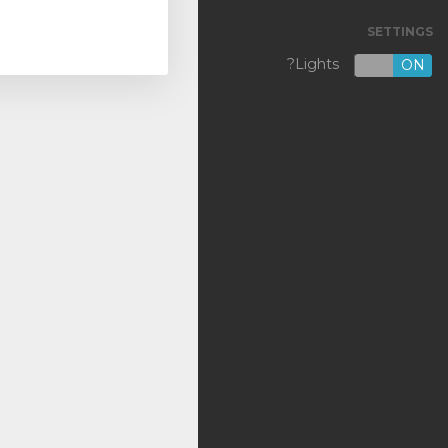
SETTINGS
VPS KVM [NL]
Lights?
OFF
ON
VPS KVM [US]
Shared Hosting
Outsourcing
Backup
DNS
SSL Certificates
تسجيل نطاق جديد
نقل نطاق إلينا