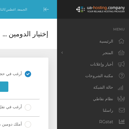
الجمعة, اغطس/الثامن 7, 
Minimize
Menu
MENU
إختيار الدومين ...
الرئيسية
المتجر
تصفح الكل
أخبار وإعلانات
أرغب في حجز
Dedicated Servers –
مكتبة الشروحات
United States (NYC)
حالة الشبكة
Dedicated Servers –
Netherlands
نظام نقاطي
(Amsterdam)
أرغب في نقل 
راسلنا
Cloud VPS [NL]
RGstat
أملك دومين م
Cloud VPS [US]