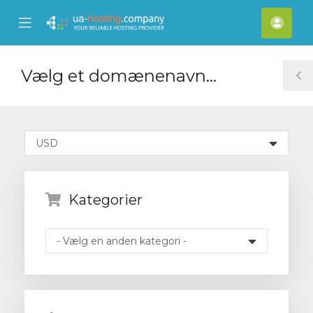
se
Mobile
Kont
ile
Menu
nu
Vælg et domænenavn…
T
S
Kategorier