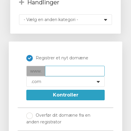
Handlinger
ngskurv
Registrer et nyt domæne
www.
Kontroller
Overfør dit domæne fra en
anden registrator