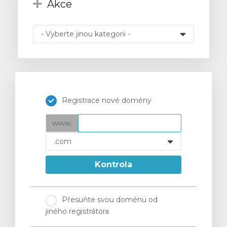
Akce
t
Registrace nové domény
www.
Kontrola
Přesuňte svou doménu od
jiného registrátora