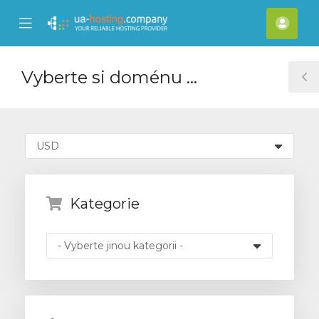
se
Mobile
Účet
ile
Menu
nu
Vyberte si doménu ...
T
S
Kategorie