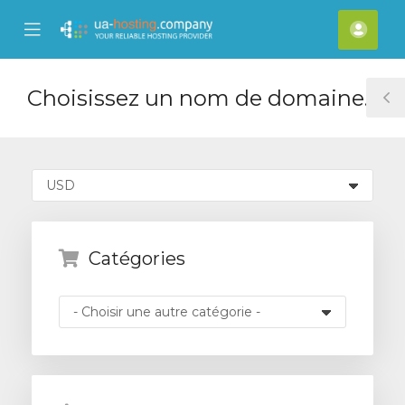
se
Mobile
Espa
ile
Menu
clien
nu
Choisissez un nom de domaine...
T
S
Catégories