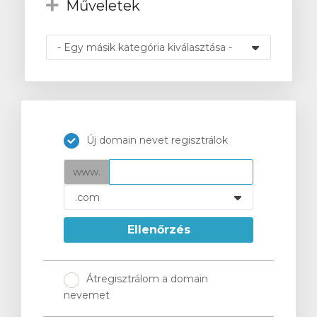
Műveletek
intése
Új domain nevet regisztrálok
www.
Ellenőrzés
Átregisztrálom a domain
nevemet