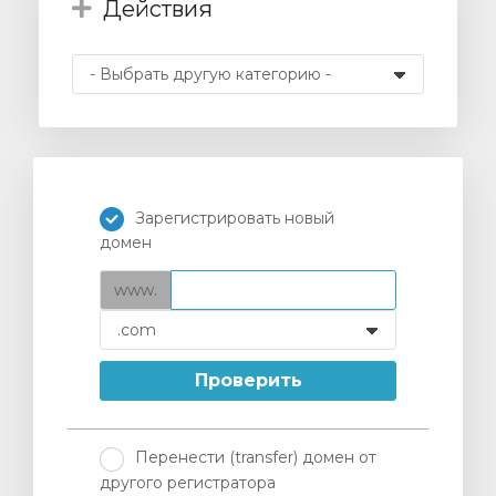
Действия
отр
ы
Зарегистрировать новый
домен
www.
Проверить
Перенести (transfer) домен от
другого регистратора