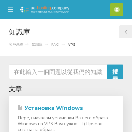
se
Mobile
帳
ile
Menu
戶
nu
知識庫
T
S
客戶系統
知識庫
FAQ
VPS
文章
Установка Windows
Перед началом установки Вашего образа
Windows на VPS Вам нужно: 1) Прямая
ссылка на образ...