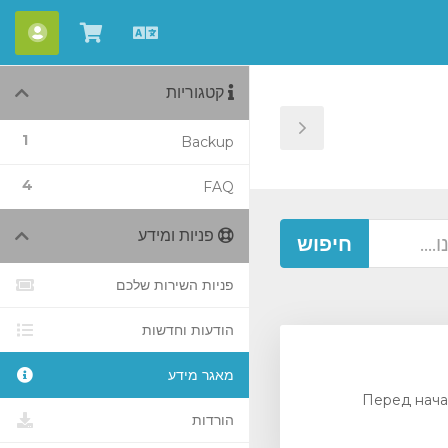
עברית
צפייה
חשבו
בעגלת
קטגוריות
הקניות
Toggle
1
Backup
Sidebar
4
FAQ
פניות ומידע
פניות השירות שלכם
הודעות וחדשות
מאגר מידע
Перед нача
הורדות