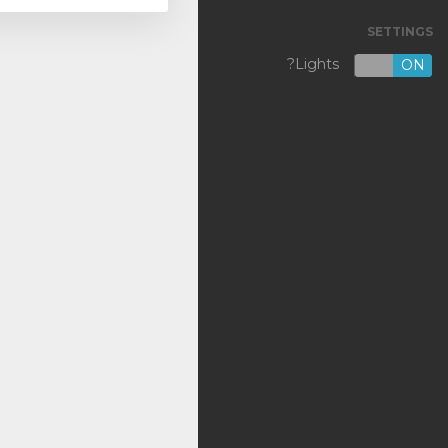
SETTINGS
VPS KVM [NL]
Lights?
OFF
ON
VPS KVM [US]
Shared Hosting
Outsourcing
Backup
DNS
SSL Certificates
רישום דומיין חדש
העברת דומיין אלינו