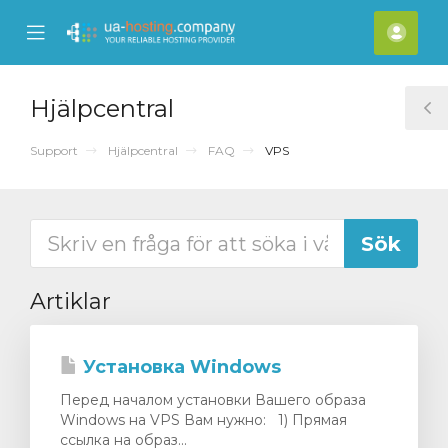
se
Mobile
Kont
ile
Menu
nu
Hjälpcentral
T
S
Support
Hjälpcentral
FAQ
VPS
Artiklar
Установка Windows
Перед началом установки Вашего образа
Windows на VPS Вам нужно: 1) Прямая
ссылка на образ...