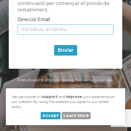
continuació per començar el procés de
restabliment.
Direcció Email
Enviar
Drets d'autor © 2026 UA-Hosting. Tots els drets reservats.
We use cookies to
support
and
improve
your experience on
our website. By using this website you agree to our cookie
policy.
Accept
Learn More