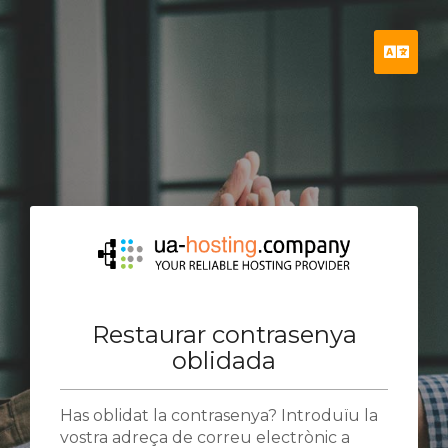
Cata
Restaurar contrasenya
oblidada
Has oblidat la contrasenya? Introduïu la
vostra adreça de correu electrònic a