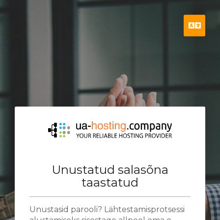
Esto
Unustatud salasõna
taastatud
Unustasid parooli? Lähtestamisprotsessi