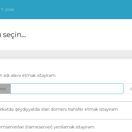
7, 2026
seçin...
 adı əlavə etmək istəyirəm.
ww.
şirkətdə qeydiyyatda olan domeni transfer etmək istəyirəm.
mserverləri (nameserver) yeniləmək istəyirəm.