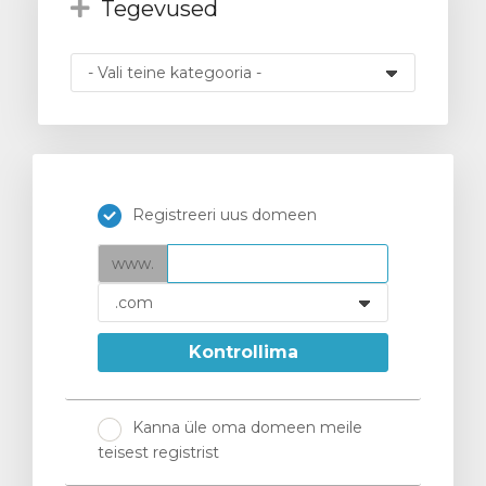
Tegevused
vi
Registreeri uus domeen
www.
Kontrollima
Kanna üle oma domeen meile
teisest registrist