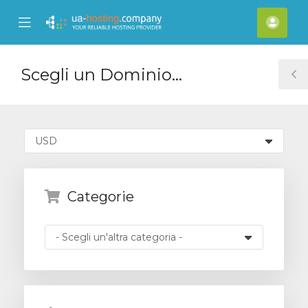
se
Mobile
Acco
ile
Menu
nu
Scegli un Dominio...
T
S
Categorie