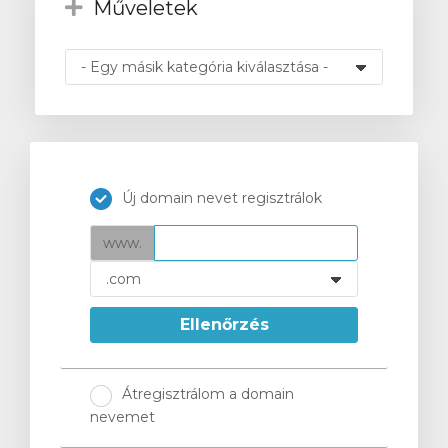
Műveletek
intése
Új domain nevet regisztrálok
www.
Ellenőrzés
Átregisztrálom a domain
nevemet