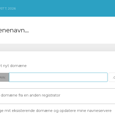
T 7, 2026
ænenavn…
 et nyt domæne
ww.
t domæne fra en anden registrator
ruge mit eksisterende domæne og opdatere mine navneservere