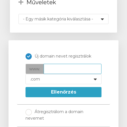
Műveletek
intése
Új domain nevet regisztrálok
www.
Ellenőrzés
Átregisztrálom a domain
nevemet