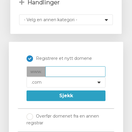
Handlinger
vogn
Registrere et nytt domene
www.
Sjekk
Overfør domenet fra en annen
registrar