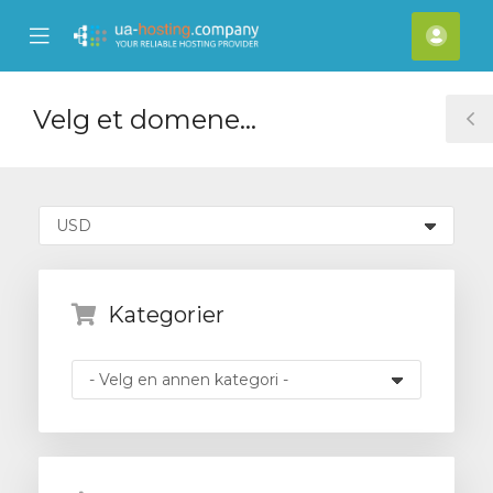
se
Mobile
Kont
ile
Menu
nu
Velg et domene...
T
S
Kategorier