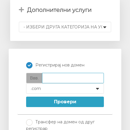
Дополнителни услуги
увачка
ка
Регистрирај нов домен
Ввв.
Провери
Трансфер на домен од друг
регистрар