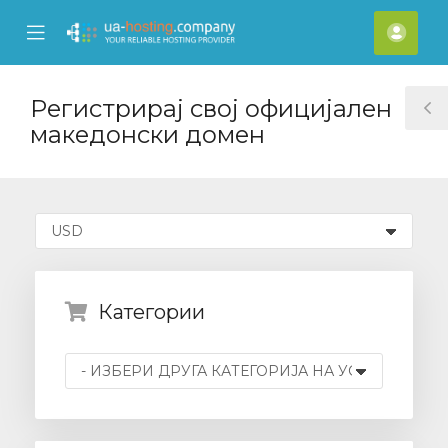
se
Mobile
Ваш
ile
Menu
смет
nu
Регистрирај свој официјален
T
македонски домен
S
Категории