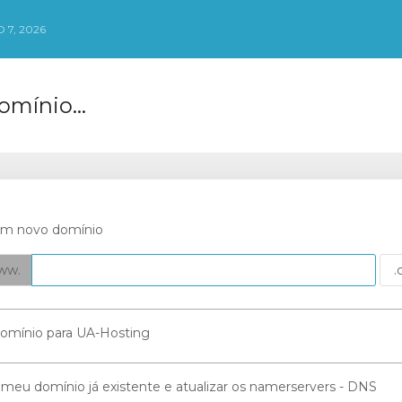
 7, 2026
mínio...
 um novo domínio
ww.
 domínio para UA-Hosting
 meu domínio já existente e atualizar os namerservers - DNS