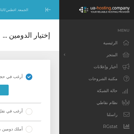
الجمعة, اغطس/الثامن 7, 
Minimize
Menu
MENU
إختيار الدومين ...
الرئيسية
المتجر
تصفح الكل
أخبار وإعلانات
أرغب في حجز
Dedicated Servers –
مكتبة الشروحات
United States (NYC)
حالة الشبكة
Dedicated Servers –
Netherlands
نظام نقاطي
(Amsterdam)
أرغب في نقل 
راسلنا
Cloud VPS [NL]
RGstat
أملك دومين م
Cloud VPS [US]