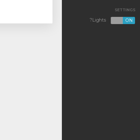
SETTINGS
VPS KVM [NL]
Lights?
OFF
ON
VPS KVM [US]
Shared Hosting
Outsourcing
Backup
DNS
SSL Certificates
تسجيل نطاق جديد
نقل نطاق إلينا