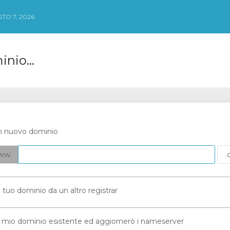
TO 7, 2026
nio...
n nuovo dominio
ww.
 il tuo dominio da un altro registrar
 il mio dominio esistente ed aggiornerò i nameserver