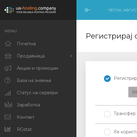
ПЕТОК, АВГУСТ
Minimize
Menu
MENU
Регистрирај 
Почетна
Продавница
Прегледај ги сите
Акции и промоции
Регистрир
Dedicated Servers –
База на знаења
United States (NYC)
Вв
Статус на сервери
Dedicated Servers –
Netherlands
Заработка
(Amsterdam)
Трансфер 
Контакт
Cloud VPS [NL]
RGstat
Ќе корист
Cloud VPS [US]