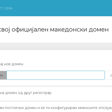
 7, 2026
свој официјален македонски домен
ај нов домен
в.
на домен од друг регистрар
ам постоечки домен и ќе ги конфигурирам именските опслуж