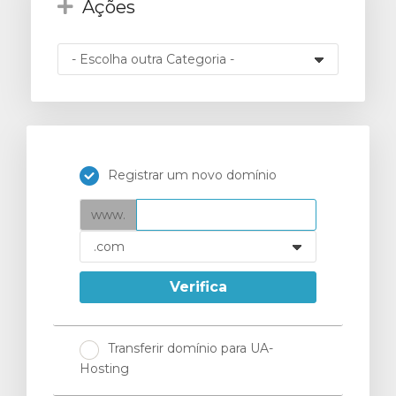
Ações
ar
o
Registrar um novo domínio
www.
Verifica
Transferir domínio para UA-
Hosting