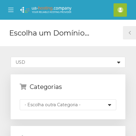
se
Mobile
Cont
ile
Menu
nu
Escolha um Domínio...
T
S
Categorias