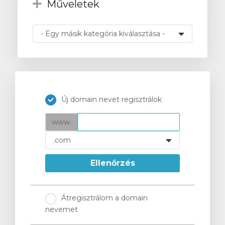
Műveletek
intése
Új domain nevet regisztrálok
www.
Ellenőrzés
Átregisztrálom a domain
nevemet