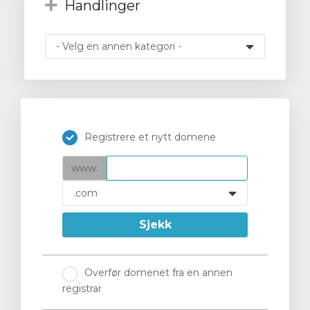
Handlinger
vogn
Registrere et nytt domene
www.
Sjekk
Overfør domenet fra en annen
registrar