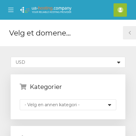
se
Mobile
Kont
ile
Menu
nu
Velg et domene...
T
S
Kategorier