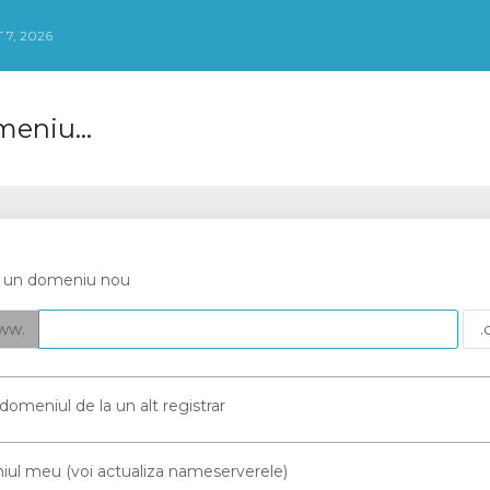
 7, 2026
eniu...
ți un domeniu nou
ww.
 domeniul de la un alt registrar
l meu (voi actualiza nameserverele)