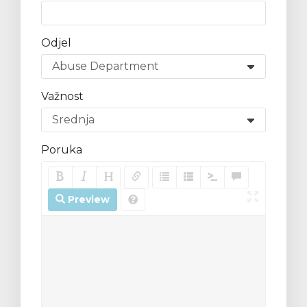
Odjel
Važnost
e
Poruka
Preview