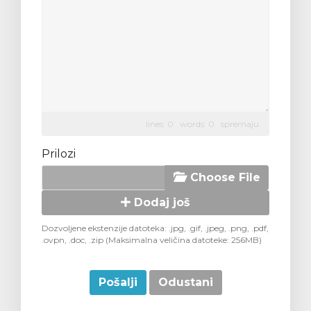
lines: 0 words: 0
spremaju
Prilozi
Choose File
Dodaj još
Dozvoljene ekstenzije datoteka: .jpg, .gif, .jpeg, .png, .pdf,
.ovpn, .doc, .zip (Maksimalna veličina datoteke: 256MB)
Odustani