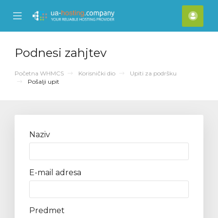
se
Mobile
Raču
ile
Menu
nu
Podnesi zahjtev
Početna WHMCS
Korisnički dio
Upiti za podršku
Pošalji upit
Naziv
E-mail adresa
Predmet