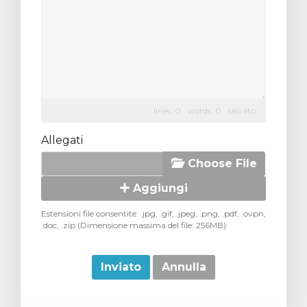
lines: 0 words: 0
salvato
Allegati
Choose File
Aggiungi
Estensioni file consentite: .jpg, .gif, .jpeg, .png, .pdf, .ovpn,
.doc, .zip (Dimensione massima del file: 256MB)
Annulla