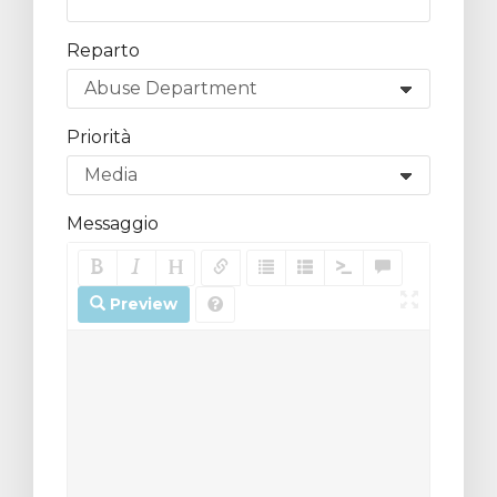
Reparto
Priorità
za
Messaggio
Preview