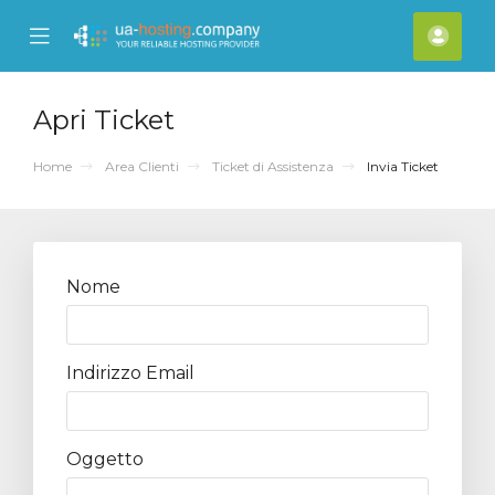
se
Mobile
Acco
ile
Menu
nu
Apri Ticket
Home
Area Clienti
Ticket di Assistenza
Invia Ticket
Nome
Indirizzo Email
Oggetto