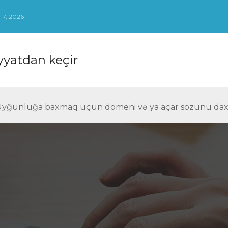
7, 2026
yatdan keçir
Uyğunluğa baxmaq üçün domeni və ya açar sözünü daxil