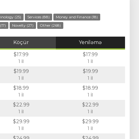
hnology (25)
Services (88)
Money and Finance (18)
(17)
Novelty (27)
Other (268)
Köçür
Yeniləmə
$17.99
$17.99
1 İl
1 İl
$19.99
$19.99
1 İl
1 İl
$18.99
$18.99
1 İl
1 İl
$22.99
$22.99
1 İl
1 İl
$29.99
$29.99
1 İl
1 İl
$24.99
$24.99