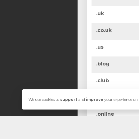
.uk
.co.uk
.us
.blog
.club
.icu
We use cookies to
support
and
improve
your experience on o
.online
.site