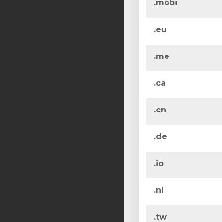
.mobi
.eu
.me
.ca
.cn
.de
.io
.nl
.tw