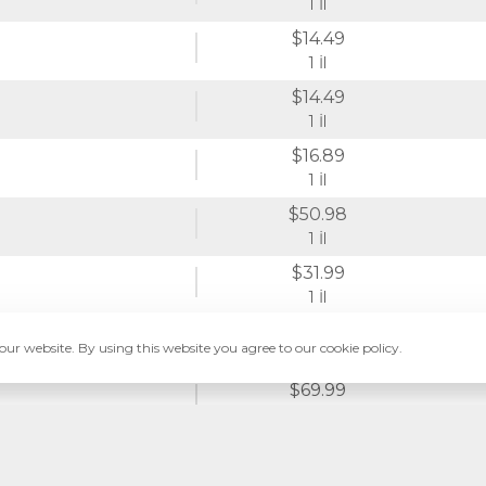
1 İl
$14.49
1 İl
$14.49
1 İl
$16.89
1 İl
$50.98
1 İl
$31.99
1 İl
$12.99
ur website. By using this website you agree to our cookie policy.
1 İl
$69.99
1 İl
$55.98
1 İl