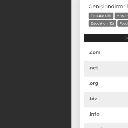
Genişləndirməl
Popular (25)
Arts a
Education (12)
Food
D
.com
.net
.org
.biz
.info