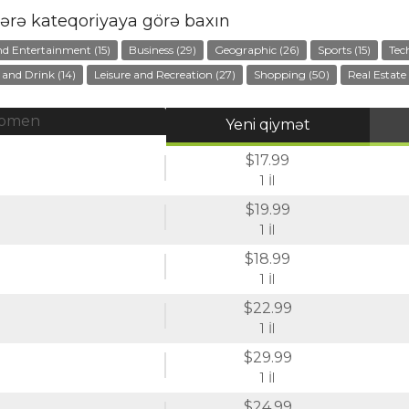
ərə kateqoriyaya görə baxın
nd Entertainment (15)
Business (29)
Geographic (26)
Sports (15)
Tec
 and Drink (14)
Leisure and Recreation (27)
Shopping (50)
Real Estate 
omen
Yeni qiymət
$17.99
1 İl
$19.99
1 İl
$18.99
1 İl
$22.99
1 İl
$29.99
1 İl
$24.99