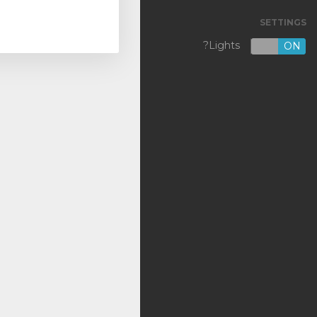
SETTINGS
VPS KVM [NL]
Lights?
OFF
ON
VPS KVM [US]
Shared Hosting
Outsourcing
Backup
DNS
SSL Certificates
רישום דומיין חדש
העברת דומיין אלינו