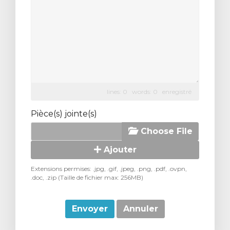
lines: 0 words: 0
enregistré
Pièce(s) jointe(s)
Choose File
Ajouter
Extensions permises: .jpg, .gif, .jpeg, .png, .pdf, .ovpn,
.doc, .zip (Taille de fichier max: 256MB)
Annuler