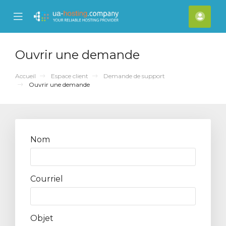
se
Mobile
Espa
ile
Menu
clien
nu
Ouvrir une demande
Accueil
Espace client
Demande de support
Ouvrir une demande
Nom
Courriel
Objet