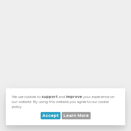
увачка
ка
We use cookies to
support
and
improve
your experience on
our website. By using this website you agree to our cookie
policy.
Accept
Learn More