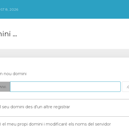
ST 8, 2026
ni ...
un nou domini
ww.
el seu domini des d'un altre registrar
ré el meu propi domini i modificaré els noms del servidor