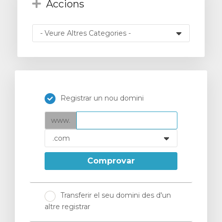
Accions
Registrar un nou domini
www.
Comprovar
Transferir el seu domini des d'un
altre registrar