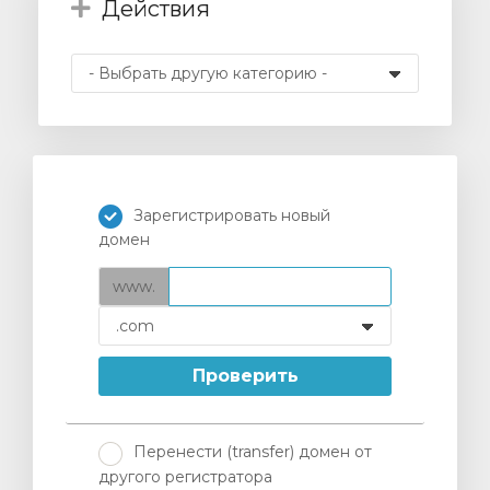
Действия
отр
ы
Зарегистрировать новый
домен
www.
Проверить
Перенести (transfer) домен от
другого регистратора