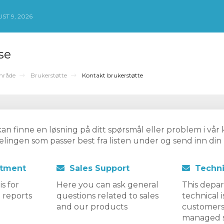
T 9, 2026
se
mråde
Brukerstøtte
Kontakt brukerstøtte
an finne en løsning på ditt spørsmål eller problem i vå
elingen som passer best fra listen under og send inn di
tment
Sales Support
Techni
s for
Here you can ask general
This depar
 reports
questions related to sales
technical 
and our products
customers
managed s