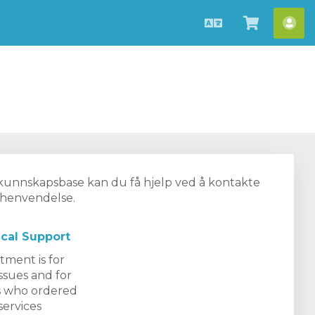
Norwegian
Se
Ko
handlev
»
r kunnskapsbase kan du få hjelp ved å kontakte
n henvendelse.
cal Support
tment is for
issues and for
 who ordered
ervices