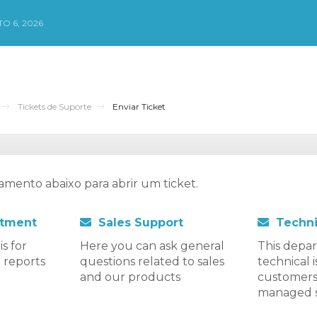
O 6, 2026
Tickets de Suporte
Enviar Ticket
amento abaixo para abrir um ticket.
tment
Sales Support
Techni
s for
Here you can ask general
This depar
 reports
questions related to sales
technical 
and our products
customers
managed s