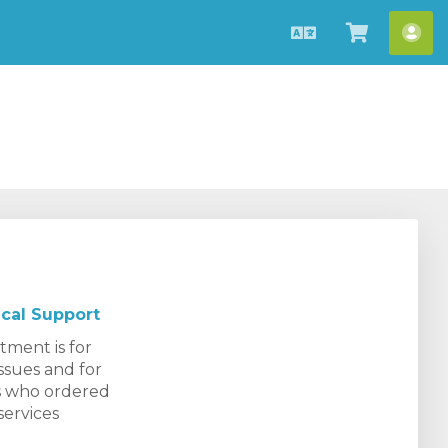
Português
Visualiza
Con
carrinho
cal Support
tment is for
issues and for
 who ordered
ervices