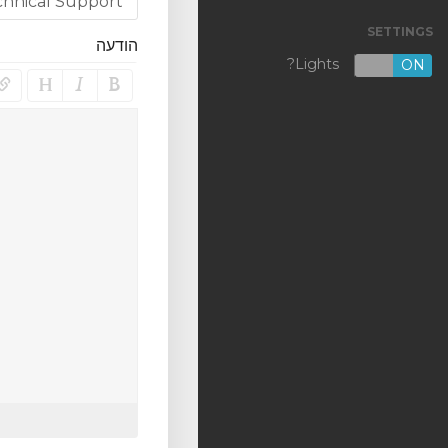
SETTINGS
VPS KVM [NL]
הודעה
Lights?
OFF
ON
VPS KVM [US]
Shared Hosting
Outsourcing
Backup
DNS
SSL Certificates
רישום דומיין חדש
העברת דומיין אלינו