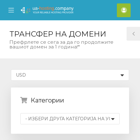
se
Mobile
Ваш
ile
Menu
смет
nu
ТРАНСФЕР НА ДОМЕНИ
T
Префрлете се сега за да го продолжите
вашиот домен за 1 година!*
S
Категории