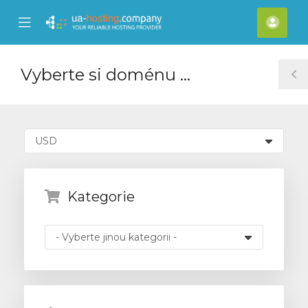
se
Mobile
Účet
ile
Menu
nu
Vyberte si doménu ...
T
S
Kategorie