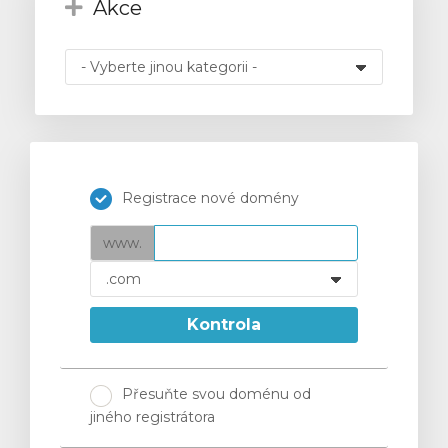
Akce
t
Registrace nové domény
www.
Kontrola
Přesuňte svou doménu od
jiného registrátora