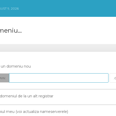
UST 9, 2026
eniu...
ți un domeniu nou
ww.
 domeniul de la un alt registrar
l meu (voi actualiza nameserverele)