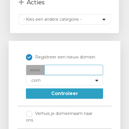
Acties
wagen
n
Registreer een nieuw domein
www.
Controleer
Verhuis je domeinnaam naar
ons