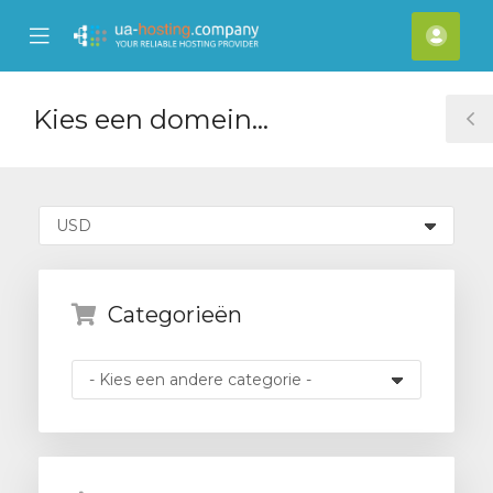
se
Mobile
Reke
ile
Menu
nu
Kies een domein...
T
S
Categorieën