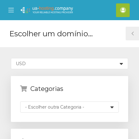
se
Mobile
Cont
ile
Menu
nu
Escolher um domínio...
T
S
Categorias