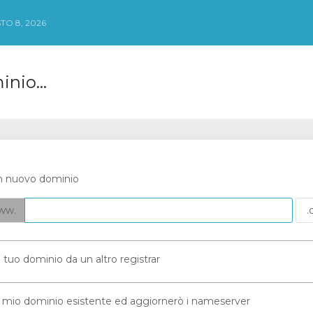
TO 8, 2026
nio...
n nuovo dominio
ww.
 il tuo dominio da un altro registrar
 il mio dominio esistente ed aggiornerò i nameserver